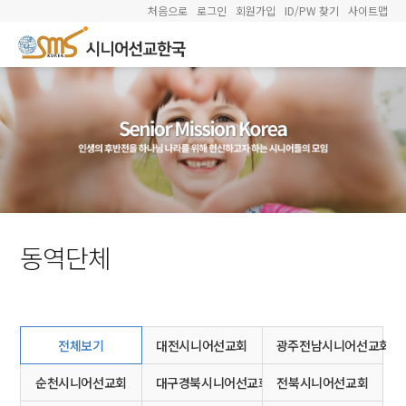
처음으로
로그인
회원가입
ID/PW 찾기
사이트맵
동역단체
전체보기
대전시니어선교회
광주전남시니어선교회
순천시니어선교회
대구경북시니어선교회
전북시니어선교회