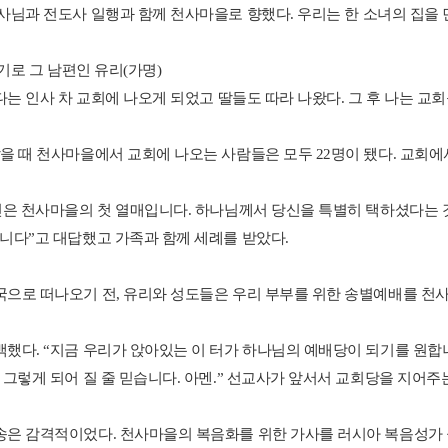
사님과
전도사
일행과
함께
천사마을로
향했다
.
우리는
한
소녀의
집을
기로
그
남편인
유리
(
가명
)
다는
인사
차
교회에
나오게
되었고
딸들도
따라
나왔다
.
그
후
나는
교회
났을
때
천사마을에서
교회에
나오는
사람들은
모두
22
명이
됐다
.
교회에
신은
천사마을의
첫
열매입니다
.
하나님께서
당신을
특별히
택하셨다는
니다
”
고
대답했고
가족과
함께
세례를
받았다
.
국으로
떠나오기
전
,
유리와
성도들은
우리
부부를
위한
송별예배를
천
백했다
. “
지금
우리가
앉아있는
이
터가
하나님의
예배당이
되기를
원합
,
그렇게
되어
질
줄
믿습니다
.
아멘
.”
선교사가
앞서서
교회당을
지어주
송은
감격적이었다
.
천사마을의
복음화를
위한
가사를
러시아
복음성가