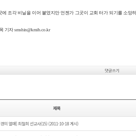
곳에
조각
비닐을
이어
붙였지만
언젠가
그곳이
교회
터가
되기를
소망
목
기자
smshin@kmib.co.kr
댓글쓰기
제목
의 열매] 최철희 선교사(15) (2011-10-18 게시)