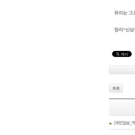
유리는
그
정리
=
신상
목록
[국민일보_역경