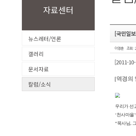
자료센터
[국민일보_
뉴스레터/언론
이영훈
조회 : 
갤러리
[2011-10
문서자료
[
역경의
칼럼/소식
우리가
선
‘
천사마을
’
“
목사님
,