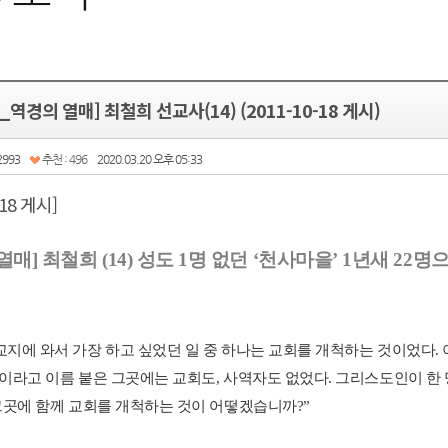
역경의 열매] 최철희 선교사(14) (2011-10-18 게시)
2993
추천 : 496
2020.03.20 오후 05:33
-18 게시]
열매
]
최철희
(14)
성도
1
명
없던
‘
천사마을
’ 1
년새
22
명
교지에
와서
가장
하고
싶었던
일
중
하나는
교회를
개척하는
것이었다
.
이라고
이름
붙은
그곳에는
교회도
,
사역자도
없었다
.
그리스도인이
한
그곳에
함께
교회를
개척하는
것이
어떻겠습니까
?”