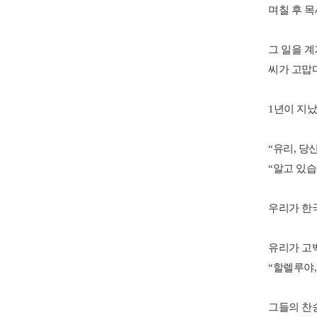
며칠
후
목
그
일을
계
씨가
고맙
1
년이
지
“
유리
,
당
“
알고
있습
우리가
한
유리가
고
“
할렐루야
그들의
찬