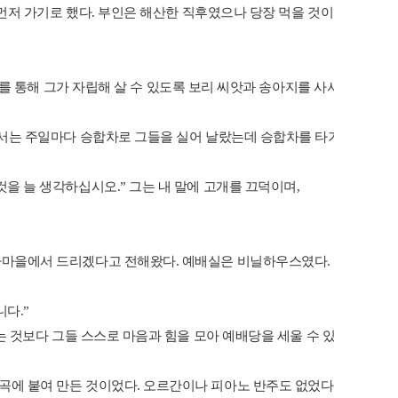
먼저
가기로
했다
.
부인은
해산한
직후였으나
당장
먹을
것이
없었다
.
작
를
통해
그가
자립해
살
수
있도록
보리
씨앗과
송아지를
사서
키우도록
서는
주일마다
승합차로
그들을
실어
날랐는데
승합차를
타기
위해
빨
것을
늘
생각하십시오
.”
그는
내
말에
고개를
끄덕이며
,
사마을에서
드리겠다고
전해왔다
.
예배실은
비닐하우스였다
.
아니
사실
니다
.”
는
것보다
그들
스스로
마음과
힘을
모아
예배당을
세울
수
있도록
기다
곡에
붙여
만든
것이었다
.
오르간이나
피아노
반주도
없었다
.
화음도
박