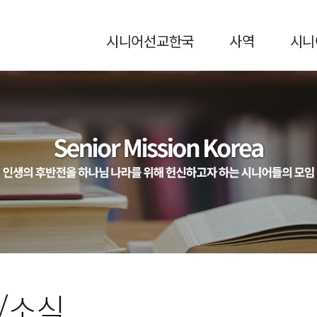
시니어선교한국
사역
시니
/소식