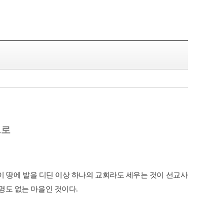
으로
이
땅에
발을
디딘
이상
하나의
교회라도
세우는
것이
선교사로서의
가
명도
없는
마을인
것이다
.