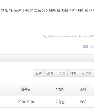
하고
있다
.
물론
아직은
그들이
예배당을
지을
만한
재정적인
힘도
,
믿음
http://www.seniormission.or.kr/board/1410
답변
쓰기
수정
삭제
추천
등록일
작성자
조회
2020-03-20
이영훈
2963