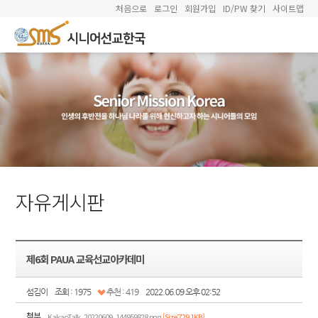
처음으로
로그인
회원가입
ID/PW 찾기
사이트맵
자유게시판
제6회 PAUA 교육선교아카데미
섬김이
조회 : 1975
추천 : 419
2022.06.09 오후 02:52
첨부
KakaoTalk_20220609_144959828.png
[Size:729.1KB]