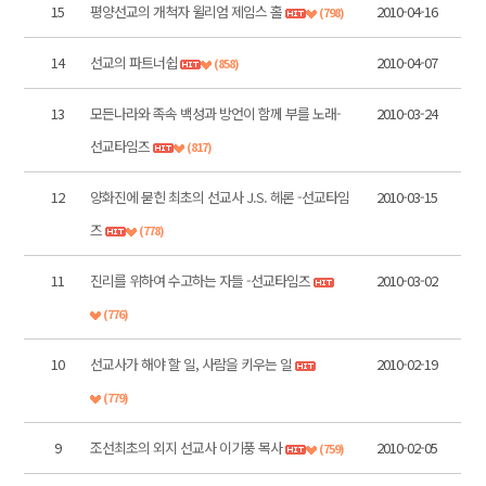
15
평양선교의 개척자 윌리엄 제임스 홀
2010-04-16
(798)
14
선교의 파트너쉽
2010-04-07
(858)
13
모든나라와 족속 백성과 방언이 함께 부를 노래-
2010-03-24
선교타임즈
(817)
12
양화진에 묻힌 최초의 선교사 J.S. 헤론 -선교타임
2010-03-15
즈
(778)
11
진리를 위하여 수고하는 자들 -선교타임즈
2010-03-02
(776)
10
선교사가 해야 할 일, 사람을 키우는 일
2010-02-19
(779)
9
조선최초의 외지 선교사 이기풍 목사
2010-02-05
(759)