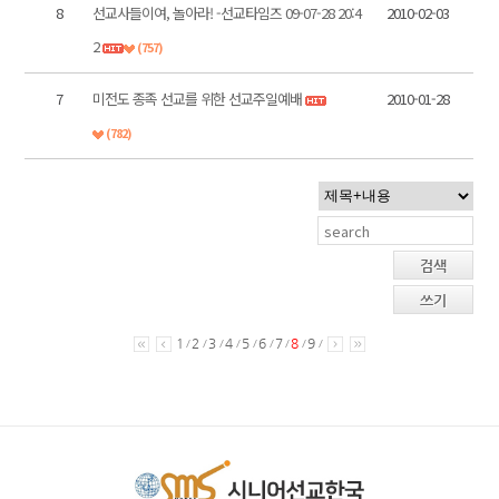
8
선교사들이여, 놀아라! -선교타임즈 09-07-28 20:4
2010-02-03
2
(757)
7
미전도 종족 선교를 위한 선교주일예배
2010-01-28
(782)
검색
쓰기
1
2
3
4
5
6
7
8
9
/
/
/
/
/
/
/
/
/