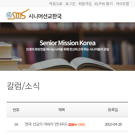
처음으로
로그인
회원가입
ID/PW 찾기
사이트맵
칼럼/소식
번호
제목
등록일
16
한국 선교의 아버지 언더우드
2010-04-28
(880)